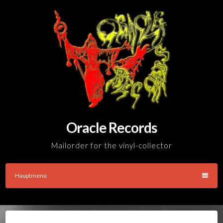
Skip
to
content
Oracle Records
Mailorder for the vinyl-collector
Hauptmenü