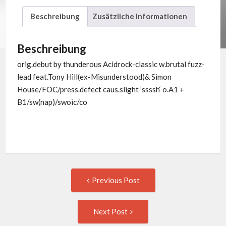
Beschreibung
Zusätzliche Informationen
Beschreibung
orig.debut by thunderous Acidrock-classic w.brutal fuzz-
lead feat.Tony Hill(ex-Misunderstood)& Simon
House/FOC/press.defect caus.slight ’ssssh‘ o.A1 +
B1/sw(nap)/swoic/co
Post
Previous
Previous Post
post:
navigation
Next
Next Post
Post: