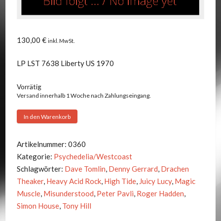
130,00
€
inkl. MwSt.
LP LST 7638 Liberty US 1970
Vorrätig
Versand innerhalb 1 Woche nach Zahlungseingang.
High
In den Warenkorb
Tide
-
Artikelnummer:
0360
Sea
Kategorie:
Psychedelia/Westcoast
Shanties
Schlagwörter:
Dave Tomlin
,
Denny Gerrard
,
Drachen
Menge
Theaker
,
Heavy Acid Rock
,
High Tide
,
Juicy Lucy
,
Magic
Muscle
,
Misunderstood
,
Peter Pavli
,
Roger Hadden
,
Simon House
,
Tony Hill