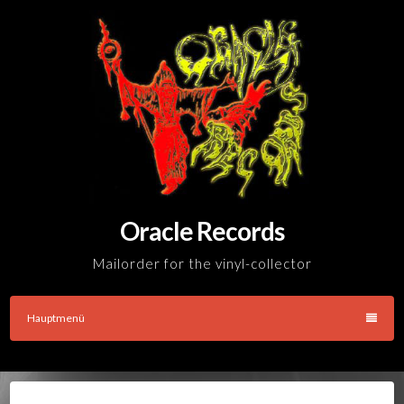
Skip
to
content
Oracle Records
Mailorder for the vinyl-collector
Hauptmenü