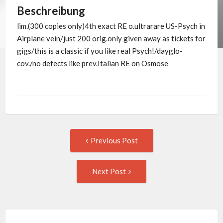
Beschreibung
lim.(300 copies only)4th exact RE o.ultrarare US-Psych in
Airplane vein/just 200 orig.only given away as tickets for
gigs/this is a classic if you like real Psych!/dayglo-
cov./no defects like prev.Italian RE on Osmose
Post
Previous
Previous Post
post:
navigation
Next
Next Post
Post: