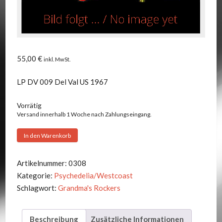
55,00
€
inkl. MwSt.
LP DV 009 Del Val US 1967
Vorrätig
Versand innerhalb 1 Woche nach Zahlungseingang.
Grandma's
In den Warenkorb
Rockers
-
Artikelnummer:
0308
Homemade
Kategorie:
Psychedelia/Westcoast
Apple
Schlagwort:
Grandma's Rockers
Pie
And
Beschreibung
Zusätzliche Informationen
Yankee