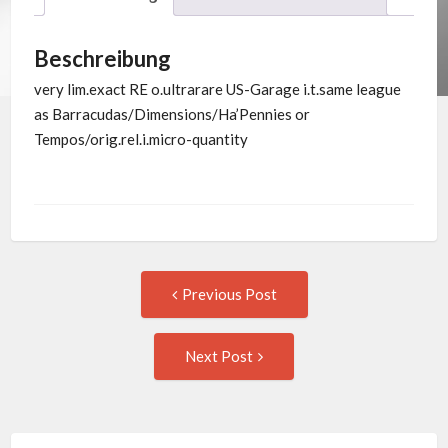
Ingenuity
Menge
Beschreibung
very lim.exact RE o.ultrarare US-Garage i.t.same league
as Barracudas/Dimensions/Ha’Pennies or
Tempos/orig.rel.i.micro-quantity
Post
Previous
Previous Post
post:
navigation
Next
Next Post
Post: