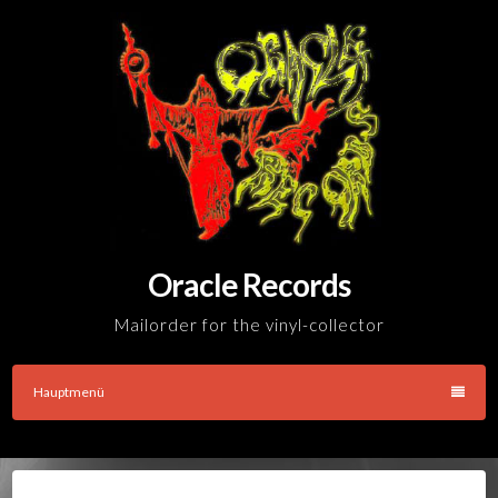
Skip
to
content
Oracle Records
Mailorder for the vinyl-collector
Hauptmenü