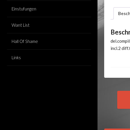
Einstufungen
Besch
Want List
Besch
del.compil
Hall Of Shame
incl.2 dif
Links
Pos
nav