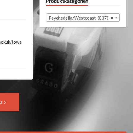
Produktkategorien
Psychedelia/Westcoast (837)
×
Keokuk/Iowa
Next
st
Post: