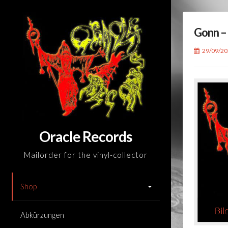
Skip
to
Gonn –
content
29/09/2
Oracle Records
Mailorder for the vinyl-collector
Shop
Abkürzungen