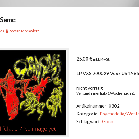
 Same
023
Stefan Morawietz
25,00
€
inkl. MwSt.
LP VXS 200029 Voxx US 198
Nicht vorrätig
Versand innerhalb 1 Woche nach Zah
Artikelnummer:
0302
Kategorie:
Psychedelia/West
Schlagwort:
Gonn