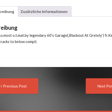
reibung
Zusätzliche Informationen
reibung
.o.most o.t.mat.by legendary 60’s Garage(‚Blackout At Gretely‘) fr.
f.tracks to below compil.
Previous
t
Previous Post
Next Po
post:
igation