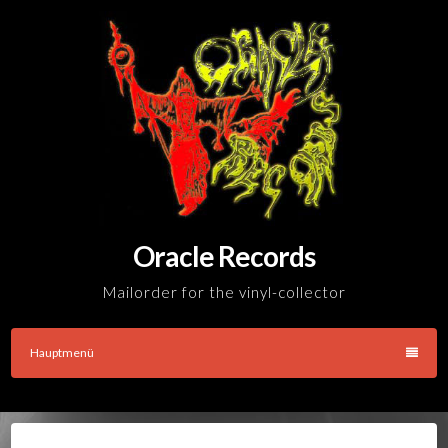
Skip
to
content
Oracle Records
Mailorder for the vinyl-collector
Hauptmenü