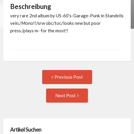
Beschreibung
very rare 2nd album by US-60’s-Garage-Punk in Standells
vein./Mono!!/srw obc/toc/looks new but poor
press./plays m- for the most!!
Post
Previous
Previous Post
post:
navigation
Next
Next Post
Post:
Artikel Suchen