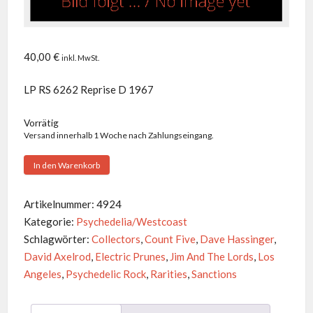
40,00
€
inkl. MwSt.
LP RS 6262 Reprise D 1967
Vorrätig
Versand innerhalb 1 Woche nach Zahlungseingang.
Electric
In den Warenkorb
Prunes
-
Artikelnummer:
4924
Underground
Kategorie:
Psychedelia/Westcoast
Menge
Schlagwörter:
Collectors
,
Count Five
,
Dave Hassinger
,
David Axelrod
,
Electric Prunes
,
Jim And The Lords
,
Los
Angeles
,
Psychedelic Rock
,
Rarities
,
Sanctions