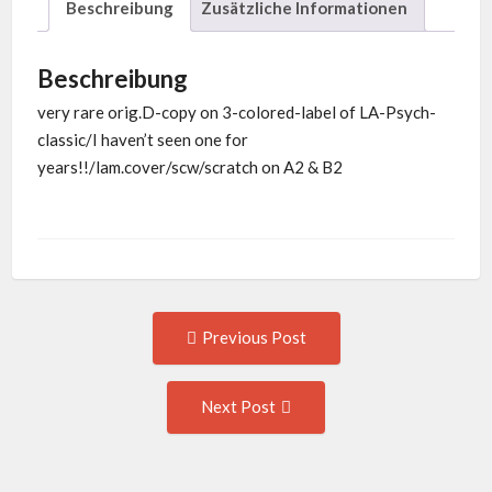
Beschreibung
Zusätzliche Informationen
Beschreibung
very rare orig.D-copy on 3-colored-label of LA-Psych-
classic/I haven’t seen one for
years!!/lam.cover/scw/scratch on A2 & B2
Post
Previous
Previous Post
post:
navigation
Next
Next Post
Post: