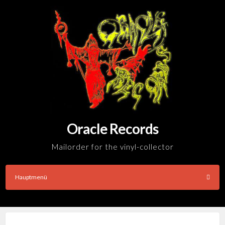
Skip
to
content
Oracle Records
Mailorder for the vinyl-collector
Hauptmenü