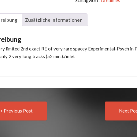
Schlagwort:
Dreamies
reibung
Zusätzliche Informationen
reibung
ery limited 2nd exact RE of very rare spacey Experimental-Psych in 
only 2 very long tracks (52 min.)./inlet
Previous
t
Previous Post
Next Po
post:
igation