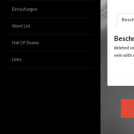
Einstufungen
Besch
Want List
Besch
Hall Of Shame
deleted v
vein with 
Links
Pos
nav