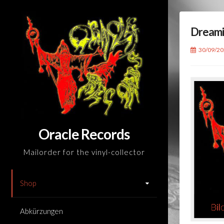
Skip
to
Dreami
content
30/09/2
Oracle Records
Mailorder for the vinyl-collector
Shop
Abkürzungen