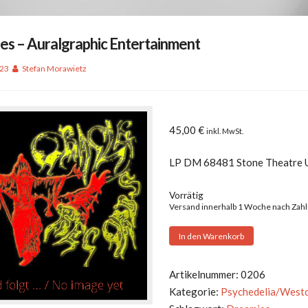
es – Auralgraphic Entertainment
023
Stefan Morawietz
45,00
€
inkl. MwSt.
LP DM 68481 Stone Theatre 
Vorrätig
Versand innerhalb 1 Woche nach Zah
Dreamies
In den Warenkorb
-
Auralgraphic
Artikelnummer:
0206
Entertainment
Kategorie:
Psychedelia/West
Menge