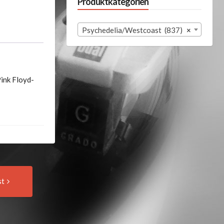
Produktkategorien
Psychedelia/Westcoast (837)
×
Pink Floyd-
Next
st
Post: