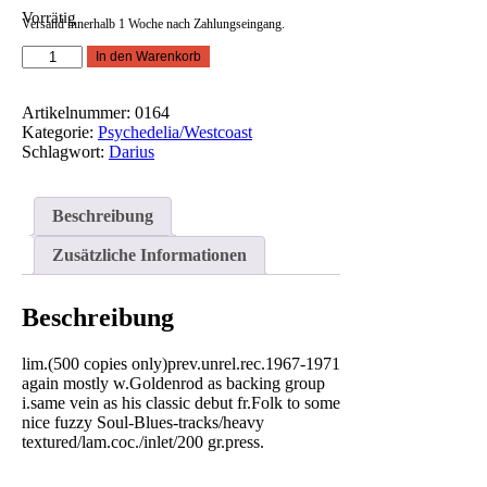
Vorrätig
Versand innerhalb 1 Woche nach Zahlungseingang.
Darius
In den Warenkorb
-
II
Menge
Artikelnummer:
0164
Kategorie:
Psychedelia/Westcoast
Schlagwort:
Darius
Beschreibung
Zusätzliche Informationen
Beschreibung
lim.(500 copies only)prev.unrel.rec.1967-1971
again mostly w.Goldenrod as backing group
i.same vein as his classic debut fr.Folk to some
nice fuzzy Soul-Blues-tracks/heavy
textured/lam.coc./inlet/200 gr.press.