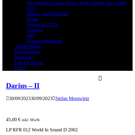
Psychedelia/ Garage Rock/ Punk-Singles since 1980
CDs
Bücher und Magazine
Poster
Videos & DVDs
Cheapos
Jazz
Neuerscheinungen
Abkürzungen
Einstufungen
Want List
Hall Of Shame
Links
Darius – II
30/09/2023
30/09/2023
Stefan Morawietz
45,00
€
inkl. MwSt.
LP RFR 012 World In Sound D 2002