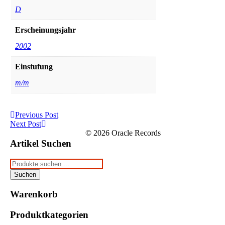
D
Erscheinungsjahr
2002
Einstufung
m/m
Post
Previous Post
Previous
Next Post
navigation
post:
Next
© 2026 Oracle Records
Post:
Artikel Suchen
Suchen
nach:
Suchen
Warenkorb
Produktkategorien