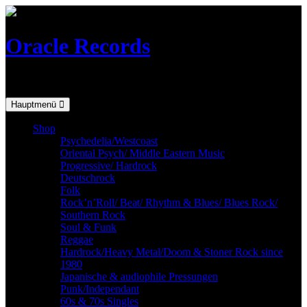
Skip
to
content
Oracle Records
Mailorder for the vinyl-collector
Hauptmenü
Shop
Psychedelia/Westcoast
Oriental Psych/ Middle Eastern Music
Progressive/ Hardrock
Deutschrock
Folk
Rock’n’Roll/ Beat/ Rhythm & Blues/ Blues Rock/
Southern Rock
Soul & Funk
Reggae
Hardrock/Heavy Metal/Doom & Stoner Rock since
1980
Japanische & audiophile Pressungen
Punk/Independant
60s & 70s Singles