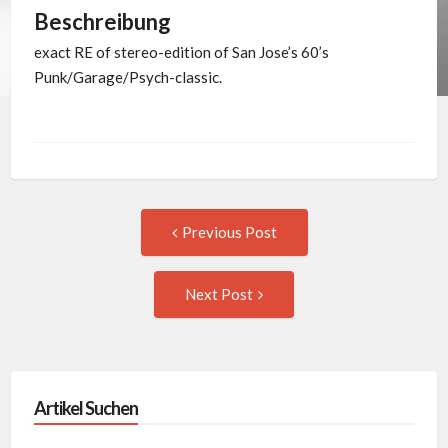
Beschreibung
exact RE of stereo-edition of San Jose’s 60’s
Punk/Garage/Psych-classic.
Post
Previous
Previous Post
post:
navigation
Next
Next Post
Post:
Artikel Suchen