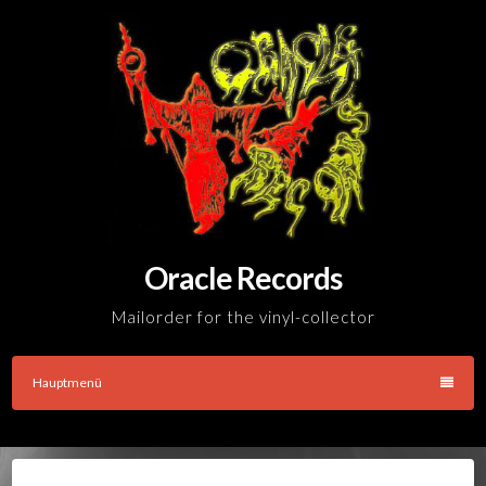
Skip
to
content
Oracle Records
Mailorder for the vinyl-collector
Hauptmenü