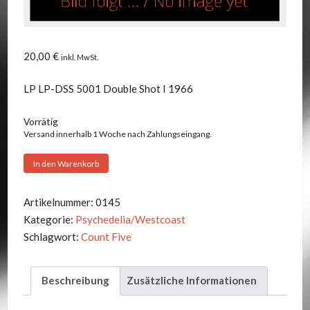
20,00
€
inkl. MwSt.
LP LP-DSS 5001 Double Shot I 1966
Vorrätig
Versand innerhalb 1 Woche nach Zahlungseingang.
Count
In den Warenkorb
Five
-
Artikelnummer:
0145
Psychotic
Kategorie:
Psychedelia/Westcoast
Reaction
Schlagwort:
Count Five
Menge
Beschreibung
Zusätzliche Informationen