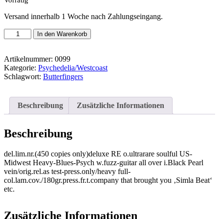
Versand innerhalb 1 Woche nach Zahlungseingang.
Butterfingers
In den Warenkorb
-
Same
Menge
Artikelnummer:
0099
Kategorie:
Psychedelia/Westcoast
Schlagwort:
Butterfingers
Beschreibung
Zusätzliche Informationen
Beschreibung
del.lim.nr.(450 copies only)deluxe RE o.ultrarare soulful US-
Midwest Heavy-Blues-Psych w.fuzz-guitar all over i.Black Pearl
vein/orig.rel.as test-press.only/heavy full-
col.lam.cov./180gr.press.fr.t.company that brought you ‚Simla Beat‘
etc.
Zusätzliche Informationen