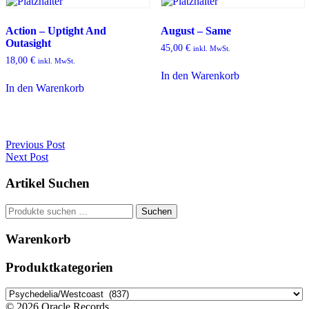
Action – Uptight And
August – Same
Outasight
45,00
€
inkl. MwSt.
18,00
€
inkl. MwSt.
In den Warenkorb
In den Warenkorb
Post
Previous Post
Previous
Next Post
navigation
post:
Next
Post:
Artikel Suchen
Suchen
Suchen
nach:
Warenkorb
Produktkategorien
© 2026 Oracle Records