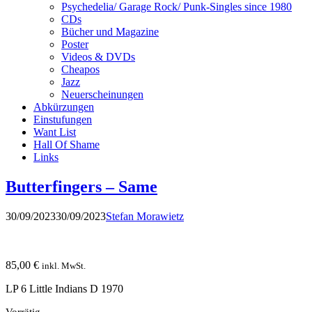
Psychedelia/ Garage Rock/ Punk-Singles since 1980
CDs
Bücher und Magazine
Poster
Videos & DVDs
Cheapos
Jazz
Neuerscheinungen
Abkürzungen
Einstufungen
Want List
Hall Of Shame
Links
Butterfingers – Same
30/09/2023
30/09/2023
Stefan Morawietz
85,00
€
inkl. MwSt.
LP 6 Little Indians D 1970
Vorrätig