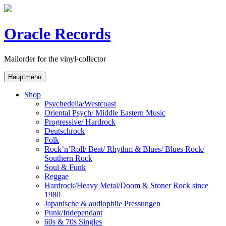
Skip
to
content
Oracle Records
Mailorder for the vinyl-collector
Hauptmenü
Shop
Psychedelia/Westcoast
Oriental Psych/ Middle Eastern Music
Progressive/ Hardrock
Deutschrock
Folk
Rock’n’Roll/ Beat/ Rhythm & Blues/ Blues Rock/
Southern Rock
Soul & Funk
Reggae
Hardrock/Heavy Metal/Doom & Stoner Rock since
1980
Japanische & audiophile Pressungen
Punk/Independant
60s & 70s Singles