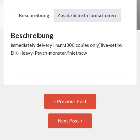
Beschreibung
Zusätzliche Informationen
Beschreibung
immediately delvery lim.nr.(300 copies only)live-set by
DK-Heavy-Psych-monster/inlet/scw
Post
Previous
Previous Post
post:
navigation
Next
Next Post
Post: