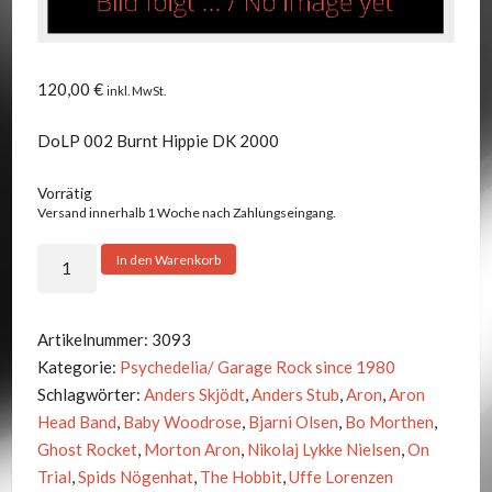
120,00
€
inkl. MwSt.
DoLP 002 Burnt Hippie DK 2000
Vorrätig
Versand innerhalb 1 Woche nach Zahlungseingang.
On
In den Warenkorb
Trial
-
Psychedelic
Artikelnummer:
3093
Freakout
Kategorie:
Psychedelia/ Garage Rock since 1980
Party
Schlagwörter:
Anders Skjödt
,
Anders Stub
,
Aron
,
Aron
Menge
Head Band
,
Baby Woodrose
,
Bjarni Olsen
,
Bo Morthen
,
Ghost Rocket
,
Morton Aron
,
Nikolaj Lykke Nielsen
,
On
Trial
,
Spids Nögenhat
,
The Hobbit
,
Uffe Lorenzen