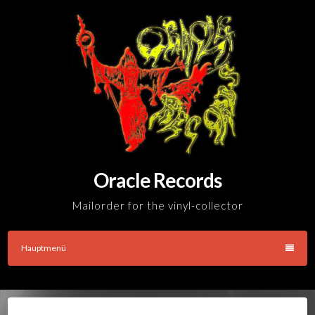
Skip
to
content
Oracle Records
Mailorder for the vinyl-collector
Hauptmenü