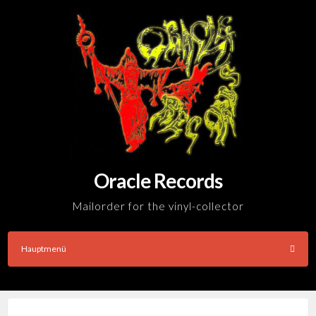
Skip
to
content
Oracle Records
Mailorder for the vinyl-collector
Hauptmenü