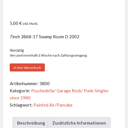
5,00
€
inkl. MwSt.
7inch 3868-17 Swamp Room D 2002
Vorrätig
Versand innerhalb 1 Woche nach Zahlungseingang.
Painted
In den Warenkorb
Air/Pancake
-
Artikelnummer:
3800
Split
Kategorie:
Psychedelia/ Garage Rock/ Punk-Singles
7"
since 1980
Menge
Schlagwort:
Painted Air/Pancake
Beschreibung
Zusätzliche Informationen