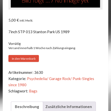
5,00
€
inkl. MwSt.
7inch STP 013 Stanton Park US 1989
Vorrätig
Versand innerhalb 1 Woche nach Zahlungseingang.
Bags
In den Warenkorb
-
Hide
Artikelnummer:
3630
&
Kategorie:
Psychedelia/ Garage Rock/ Punk-Singles
Seek
since 1980
+1
Schlagwort:
Bags
Menge
Beschreibung
Zusätzliche Informationen