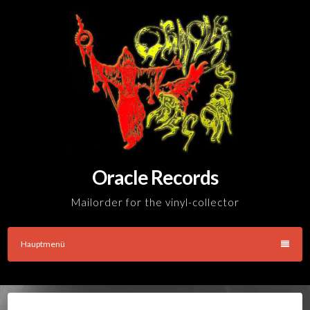
Skip
to
content
Oracle Records
Mailorder for the vinyl-collector
Hauptmenü