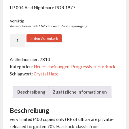
LP 004 Acid Nightmare POR 1977
Vorrätig
Versand innerhalb 1 Woche nach Zahlungseingang.
Crystal
In den Warenkorb
Haze
-
Same
Artikelnummer:
7810
Menge
Kategorien:
Neuerscheinungen
,
Progressive/ Hardrock
Schlagwort:
Crystal Haze
Beschreibung
Zusätzliche Informationen
Beschreibung
very limited (400 copies only) RE of ultra-rare private-
released forgotten 70’s Hardrock-classic from