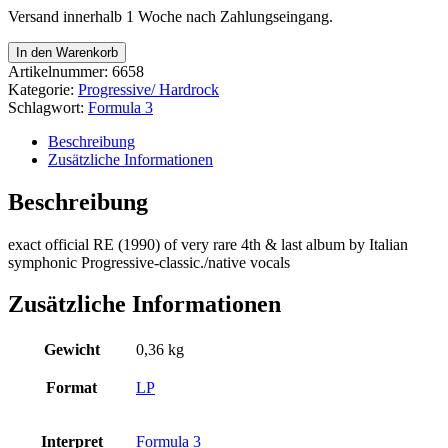
Versand innerhalb 1 Woche nach Zahlungseingang.
Formula
In den Warenkorb
3
Artikelnummer:
6658
-
Kategorie:
Progressive/ Hardrock
La
Schlagwort:
Formula 3
Grande
Casa
Beschreibung
Menge
Zusätzliche Informationen
Beschreibung
exact official RE (1990) of very rare 4th & last album by Italian
symphonic Progressive-classic./native vocals
Zusätzliche Informationen
Gewicht
0,36 kg
Format
LP
Interpret
Formula 3