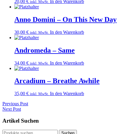
20,00
€
In den Warenkorb
inkl. MwSt.
Anno Domini – On This New Day
30,00
€
In den Warenkorb
inkl. MwSt.
Andromeda – Same
34,00
€
In den Warenkorb
inkl. MwSt.
Arcadium – Breathe Awhile
35,00
€
In den Warenkorb
inkl. MwSt.
Post
Previous Post
Previous
Next Post
navigation
post:
Next
Post:
Artikel Suchen
Suchen
Suchen