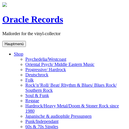
Skip
to
content
Oracle Records
Mailorder for the vinyl-collector
Hauptmenü
Shop
Psychedelia/Westcoast
Oriental Psych/ Middle Eastern Music
Progressive/ Hardrock
Deutschrock
Folk
Rock’n’Roll/ Beat/ Rhythm & Blues/ Blues Rock/
Southern Rock
Soul & Funk
Reggae
Hardrock/Heavy Metal/Doom & Stoner Rock since
1980
Japanische & audiophile Pressungen
Punk/Independant
60s & 70s Singles