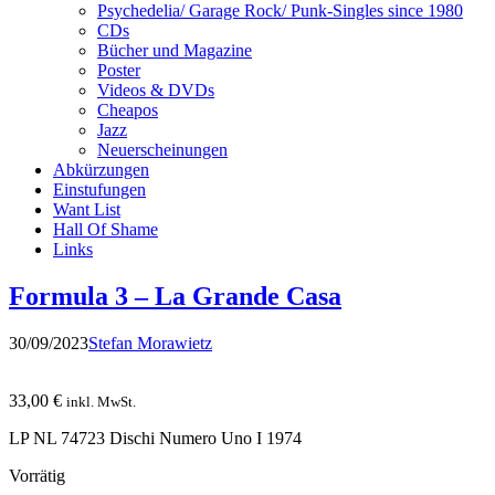
Psychedelia/ Garage Rock/ Punk-Singles since 1980
CDs
Bücher und Magazine
Poster
Videos & DVDs
Cheapos
Jazz
Neuerscheinungen
Abkürzungen
Einstufungen
Want List
Hall Of Shame
Links
Formula 3 – La Grande Casa
30/09/2023
Stefan Morawietz
33,00
€
inkl. MwSt.
LP NL 74723 Dischi Numero Uno I 1974
Vorrätig