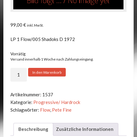
99,00
€
inkl. MwSt.
LP 1 Flow/005 Shadoks D 1972
Vorrätig
Versand innerhalb 1 Woche nach Zahlungseingang.
Flow
In den Warenkorb
-
Greatest
Hits
Artikelnummer:
1537
Menge
Kategorie:
Progressive/ Hardrock
Schlagwörter:
Flow
,
Pete Fine
Beschreibung
Zusätzliche Informationen