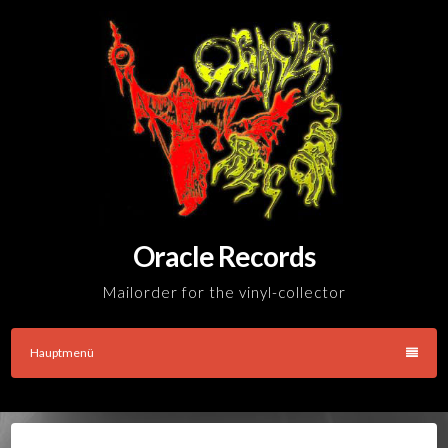
Skip
to
content
Oracle Records
Mailorder for the vinyl-collector
Hauptmenü