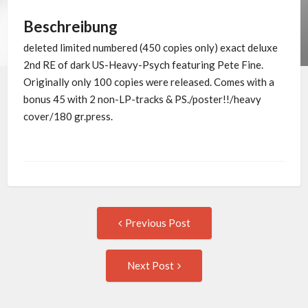
Beschreibung
deleted limited numbered (450 copies only) exact deluxe
2nd RE of dark US-Heavy-Psych featuring Pete Fine.
Originally only 100 copies were released. Comes with a
bonus 45 with 2 non-LP-tracks & PS./poster!!/heavy
cover/180 gr.press.
Post
Previous
Previous Post
post:
navigation
Next
Next Post
Post: