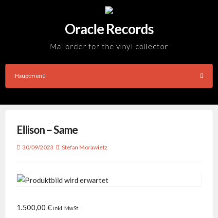
Skip
to
Oracle Records
content
Mailorder for the vinyl-collector
Hauptmenü
Ellison – Same
30/09/2023
Stefan Morawietz
1.500,00
€
inkl. MwSt.