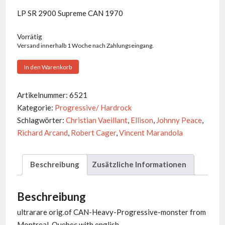
LP SR 2900 Supreme CAN 1970
Vorrätig
Versand innerhalb 1 Woche nach Zahlungseingang.
Ellison
In den Warenkorb
-
Same
Artikelnummer:
6521
Menge
Kategorie:
Progressive/ Hardrock
Schlagwörter:
Christian Vaeillant
,
Ellison
,
Johnny Peace
,
Richard Arcand
,
Robert Cager
,
Vincent Marandola
Beschreibung
Zusätzliche Informationen
Beschreibung
ultrarare orig.of CAN-Heavy-Progressive-monster from
Montreal, Quebec with english