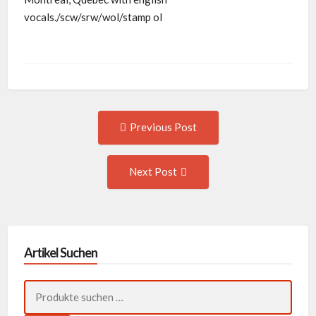
vocals./scw/srw/wol/stamp ol
Post
Previous
Previous Post
post:
navigation
Next
Next Post
Post:
Artikel Suchen
Suchen
nach: