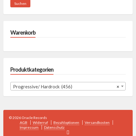
Suchen
Warenkorb
Produktkategorien
Progressive/ Hardrock (456)
×
© 2026 Oracle Records
AGB
Widerruf
Bezahloptionen
Versandkosten
Impressum
Datenschutz