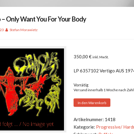
o – Only Want You For Your Body
023
Stefan Morawietz
350,00
€
inkl. MwSt.
LP 6357102 Vertigo AUS 197
Vorrätig
Versand innerhalb 1 Woche nach Zah
Buffalo
In den Warenkorb
-
Only
Artikelnummer:
1418
Want
Kategorie:
Progressive/ Hard
You