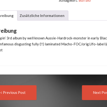
Schlagwort:
Buffalo
For
Your
reibung
Zusätzliche Informationen
Body
Menge
reibung
pin‘ 3rd album by well known Aussie-Hardrock-monster in early Bla
 infamous disgusting fully (!!) laminated Macho-FOC/orig.Ufo-label 
et
Previous
t
Previous Post
Next Po
post:
igation