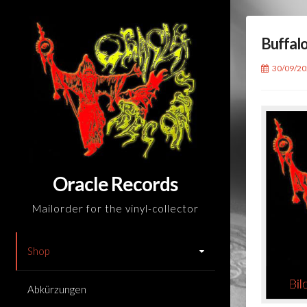
Skip
to
Buffal
content
30/09/2
Oracle Records
Mailorder for the vinyl-collector
Shop
Abkürzungen