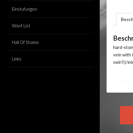
Einstufungen
Besch
Want List
Besch
Hall Of Shame
hard-stom
vein with
Links
swirl!)/inl
Pos
nav