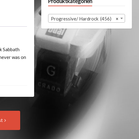
Produktkategorien
Progressive/ Hardrock (456)
×
ck Sabbath
(never was on
Next
st
Post: