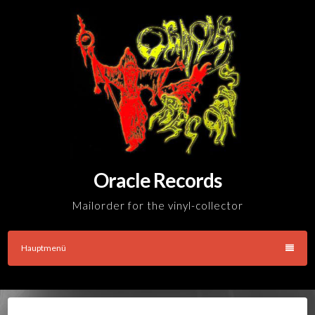
Skip
to
content
Oracle Records
Mailorder for the vinyl-collector
Hauptmenü