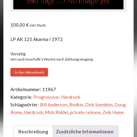
100,00
€
inkl. MwSt.
LP AK 125 Akarma I 1972
Vorrätig
Versand innerhalb 1 Woche nach Zahlungseingang.
Bodkin
In den Warenkorb
-
Same
Artikelnummer:
11967
Menge
Kategorie:
Progressive/ Hardrock
Schlagwörter:
Bill Anderson
,
Bodkin
,
Dick Sneddon
,
Doug
Rome
,
Hardrock
,
Mick Riddel
,
private release
,
Zeik Hume
Beschreibung
Zusätzliche Informationen