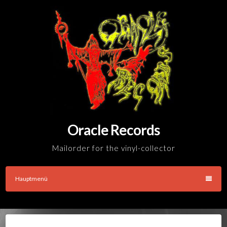
Skip
to
content
Oracle Records
Mailorder for the vinyl-collector
Hauptmenü