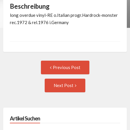
Beschreibung
long overdue vinyl-RE o.Italian progr.Hardrock-monster
rec.1972 & rel.1976 i.Germany
Post
Previous
Previous Post
post:
navigation
Next
Next Post
Post:
Artikel Suchen