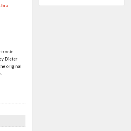
idhra
ctronic-
by Dieter
the original
r.