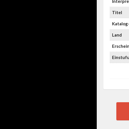
Interpre
Titel
Katalog-
Land
Erschei
Einstuf
Pos
nav