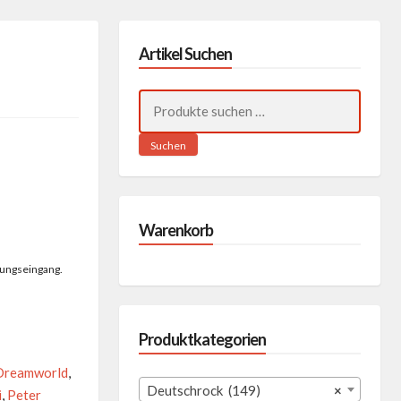
Artikel Suchen
Suchen
nach:
Suchen
Warenkorb
lungseingang.
Produktkategorien
Dreamworld
,
Deutschrock (149)
×
i
,
Peter