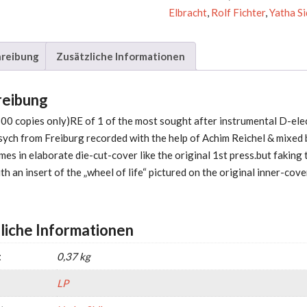
Elbracht
,
Rolf Fichter
,
Yatha S
reibung
Zusätzliche Informationen
reibung
300 copies only)RE of 1 of the most sought after instrumental D-ele
ych from Freiburg recorded with the help of Achim Reichel & mixed 
es in elaborate die-cut-cover like the original 1st press.but faking 
th an insert of the „wheel of life“ pictured on the original inner-cove
liche Informationen
t
0,37 kg
LP