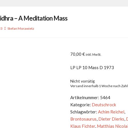
idhra – A Meditation Mass
23
Stefan Morawietz
70,00
€
inkl. MwSt.
LP LP 10 Mass D 1973
Nicht vorrätig
Versand innerhalb 1 Woche nach Zah
Artikelnummer:
5464
Kategorie:
Deutschrock
Schlagwörter:
Achim Reichel
,
Brontosaurus
,
Dieter Dierks
,
Klaus Fichter
,
Matthias Nicola