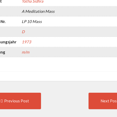
t
Yatha Sidhra
A Meditation Mass
Nr.
LP 10 Mass
D
nungsjahr
1973
ung
m/m
Previous
t
Previous Post
Next Pos
post:
igation