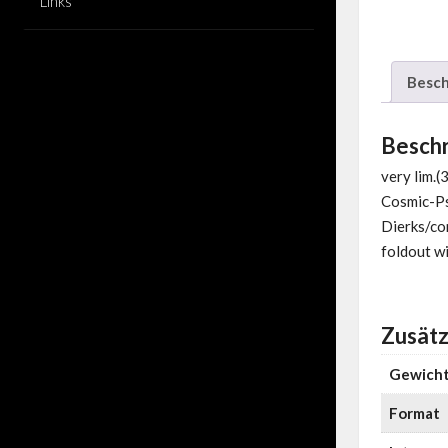
Links
Besch
Besch
very lim.(
Cosmic-Ps
Dierks/com
foldout wi
Zusätz
Gewich
Format