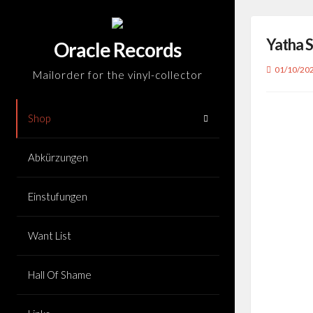
Skip
to
Yatha S
content
Oracle Records
01/10/20
Mailorder for the vinyl-collector
Shop
Abkürzungen
Einstufungen
Want List
Hall Of Shame