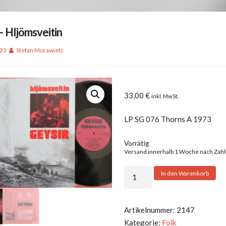
– Hljömsveitin
023
Stefan Morawietz
33,00
€
inkl. MwSt.
LP SG 076 Thorns A 1973
Vorrätig
Versand innerhalb 1 Woche nach Zah
Geysir
In den Warenkorb
-
Hljömsveitin
Menge
Artikelnummer:
2147
Kategorie:
Folk