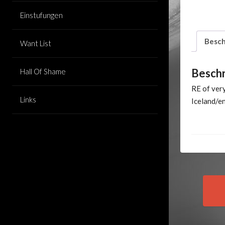
Einstufungen
Besch
Want List
Besch
Hall Of Shame
RE of very
Links
Iceland/en
Pos
nav