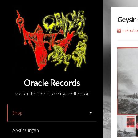
Skip
to
Geysir 
content
01/10/2
Oracle Records
Mailorder for the vinyl-collector
Shop
Abkürzungen