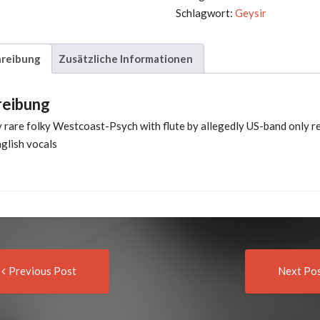
Schlagwort:
Geysir
reibung
Zusätzliche Informationen
reibung
 rare folky Westcoast-Psych with flute by allegedly US-band only re
glish vocals
Previous
t
Previous Post
Next Po
post:
igation