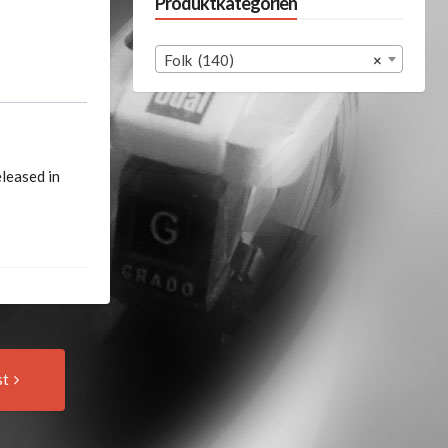
Produktkategorien
Folk (140)
×
leased in
Next
st
Post: