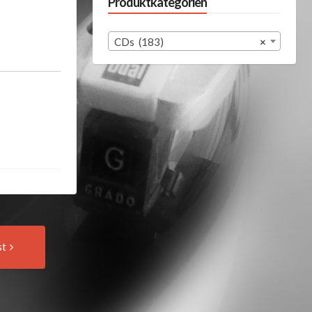
Produktkategorien
CDs (183)
×
Next
st
Post: