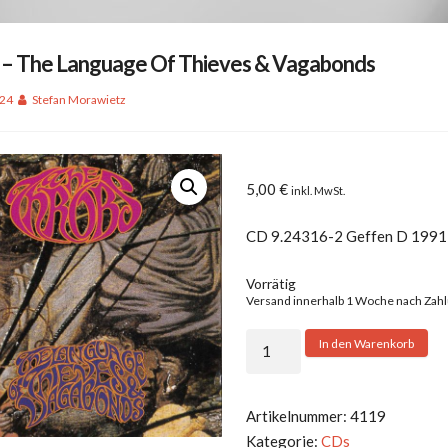
 – The Language Of Thieves & Vagabonds
024
Stefan Morawietz
5,00
€
inkl. MwSt.
CD 9.24316-2 Geffen D 1991
Vorrätig
Versand innerhalb 1 Woche nach Zah
Throbs
In den Warenkorb
-
The
Language
Artikelnummer:
4119
Of
Kategorie:
CDs