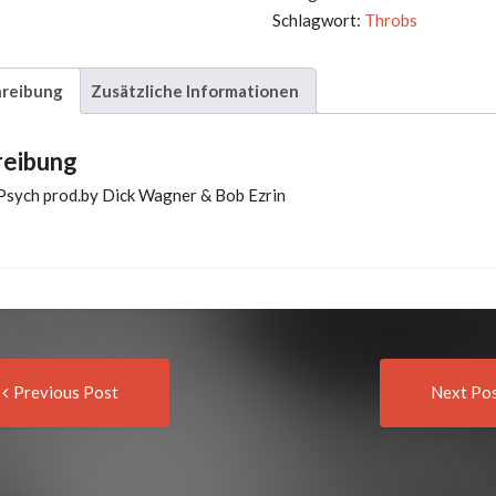
Thieves
Schlagwort:
Throbs
&
Vagabonds
reibung
Zusätzliche Informationen
Menge
reibung
-Psych prod.by Dick Wagner & Bob Ezrin
Previous
t
Previous Post
Next Po
post:
igation