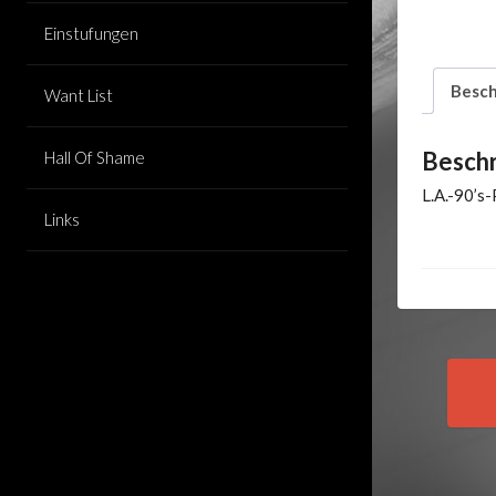
Einstufungen
Besch
Want List
Besch
Hall Of Shame
L.A.-90’s
Links
Pos
nav