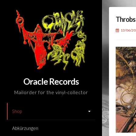
Skip
to
Throbs
content
13/06/2
Oracle Records
Mailorder for the vinyl-collector
Shop
Abkürzungen