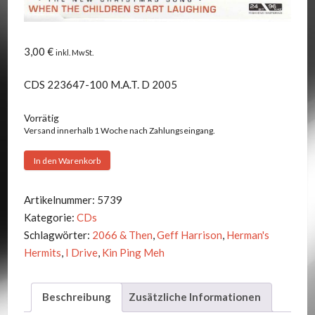
3,00
€
inkl. MwSt.
CDS 223647-100 M.A.T. D 2005
Vorrätig
Versand innerhalb 1 Woche nach Zahlungseingang.
Herman's
In den Warenkorb
Hermits
-
Artikelnummer:
5739
When
Kategorie:
CDs
The
Schlagwörter:
2066 & Then
,
Geff Harrison
,
Herman's
Children
Hermits
,
I Drive
,
Kin Ping Meh
Start
Laughing
Beschreibung
Zusätzliche Informationen
+1