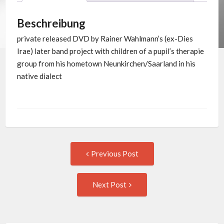
Beschreibung
private released DVD by Rainer Wahlmann’s (ex-Dies
Irae) later band project with children of a pupil’s therapie
group from his hometown Neunkirchen/Saarland in his
native dialect
Post
Previous
Previous Post
post:
navigation
Next
Next Post
Post: