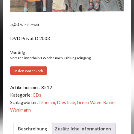
5,00
€
inkl. MwSt.
DVD Privat D 2003
Vorrätig
Versand innerhalb 1 Woche nach Zahlungseingang.
D'hemm
In den Warenkorb
-
Neijnkerrje,
Artikelnummer:
8512
do
Kategorie:
CDs
simma
Schlagwörter:
D'hemm
,
Dies Irae
,
Green Wave
,
Rainer
Menge
Wahlmann
Beschreibung
Zusätzliche Informationen