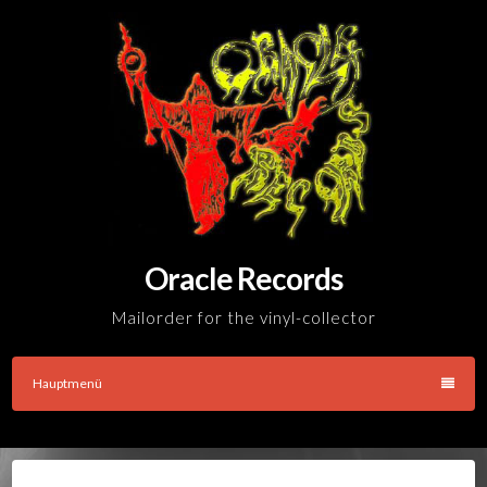
Skip
to
content
Oracle Records
Mailorder for the vinyl-collector
Hauptmenü