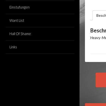
Einstufungen
Besch
Want List
Besch
Hall Of Shame
Heavy-Met
Links
Pos
nav