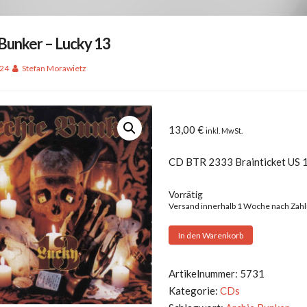
Bunker – Lucky 13
024
Stefan Morawietz
13,00
€
inkl. MwSt.
CD BTR 2333 Brainticket US 
Vorrätig
Versand innerhalb 1 Woche nach Zah
Archie
In den Warenkorb
Bunker
-
Artikelnummer:
5731
Lucky
Kategorie:
CDs
13