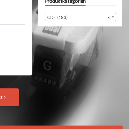
Produktkategorien
CDs (183)
×
Next
st
Post: