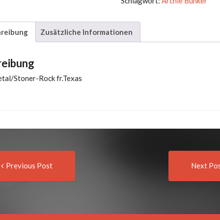
Schlagwort:
Archie Bunker
Menge
reibung
Zusätzliche Informationen
reibung
al/Stoner-Rock fr.Texas
Previous
t
Previous Post
Next Po
post:
igation