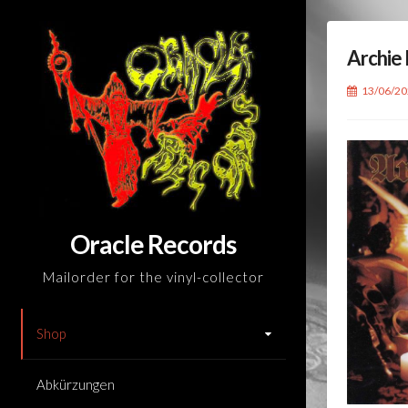
Skip
to
Archie 
content
13/06/2
Oracle Records
Mailorder for the vinyl-collector
Shop
Abkürzungen