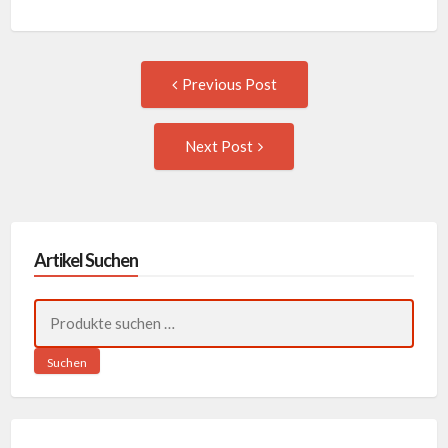
Post
Previous
Previous Post
post:
navigation
Next
Next Post
Post:
Artikel Suchen
Suchen
nach:
Suchen