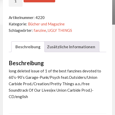
THINGS
-
No.
Artikelnummer:
4220
16
Kategorie:
Bücher und Magazine
Menge
Schlagwörter:
fanzine
,
UGLY THINGS
Beschreibung
Zusätzliche Informationen
Beschreibung
long deleted issue of 1 of the best fanzines devoted to
60’s-90’s Garage-Punk/Psych feat.Outsiders/Union
Carbide Prod./Creation/Pretty Things a.o./free
Soundtrack Of Our Lives(ex Union Carbide Prod.)-
CD/english