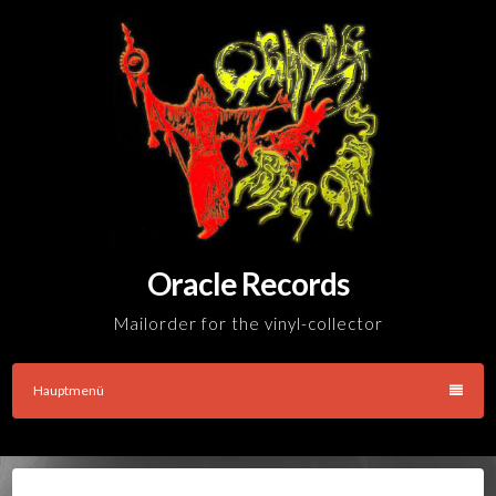
Skip
to
content
Oracle Records
Mailorder for the vinyl-collector
Hauptmenü