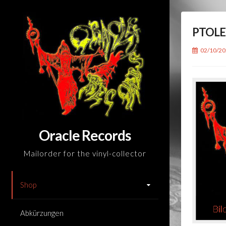
Skip
to
PTOLE
content
02/10/2
Oracle Records
Mailorder for the vinyl-collector
Shop
Abkürzungen