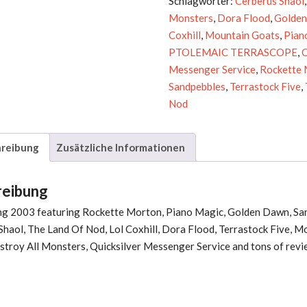
Schlagwörter:
Cerberus Shaol
Menge
Monsters
,
Dora Flood
,
Golde
Coxhill
,
Mountain Goats
,
Pian
PTOLEMAIC TERRASCOPE
,
Q
Messenger Service
,
Rockette
Sandpebbles
,
Terrastock Five
,
Nod
reibung
Zusätzliche Informationen
reibung
ing 2003 featuring Rockette Morton, Piano Magic, Golden Dawn, Sa
Shaol, The Land Of Nod, Lol Coxhill, Dora Flood, Terrastock Five, M
stroy All Monsters, Quicksilver Messenger Service and tons of revi