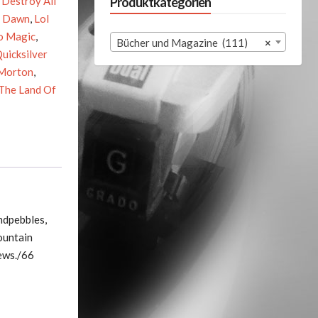
,
Destroy All
Produktkategorien
n Dawn
,
Lol
o Magic
,
Bücher und Magazine (111)
×
uicksilver
 Morton
,
The Land Of
ndpebbles,
ountain
ews./66