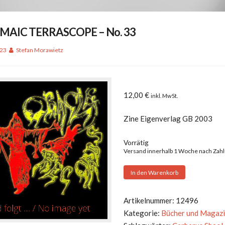
MAIC TERRASCOPE – No. 33
023
Stefan Morawietz
12,00
€
inkl. MwSt.
Zine Eigenverlag GB 2003
Vorrätig
Versand innerhalb 1 Woche nach Zah
PTOLEMAIC
In den Warenkorb
TERRASCOPE
-
Artikelnummer:
12496
No.
Kategorie:
Bücher und Magaz
33