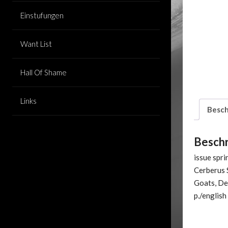
Einstufungen
Want List
Hall Of Shame
Links
Besch
Besch
issue spr
Cerberus 
Goats, De
p./english