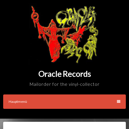
Skip
to
content
Oracle Records
Mailorder for the vinyl-collector
Hauptmenü