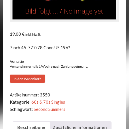
19,00
€
inkl. MwSt.
7inch 45-777/78 Conn US 196?
Vorrätig
Versand innerhalb 1 Woche nach Zahlungseingang.
Second
In den Warenkorb
Summers
-
Artikelnummer:
3550
Sad
Kategorie:
60s & 70s Singles
Vibrations/Remember
Schlagwort:
Second Summers
The
Days
Beschreibung
Zusätzliche Informationen
Menge