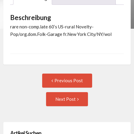
Beschreibung
rare non-comp.late 60’s US-rural Novelty-
Pop/org.dom.Folk-Garage fr.New York City/NY/wol
Post
Previous
Previous Post
post:
navigation
Next
Next Post
Post:
Artikel Suchen