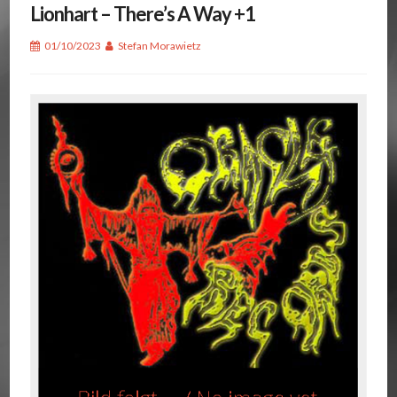
Lionhart – There’s A Way +1
01/10/2023
Stefan Morawietz