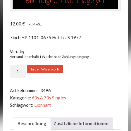
12,00
€
inkl. MwSt.
7inch HP 1101-0675 Hutch US 1977
Vorrätig
Versand innerhalb 1 Woche nach Zahlungseingang.
Lionhart
In den Warenkorb
-
There's
A
Artikelnummer:
3496
Way
Kategorie:
60s & 70s Singles
+1
Schlagwort:
Lionhart
Menge
Beschreibung
Zusätzliche Informationen