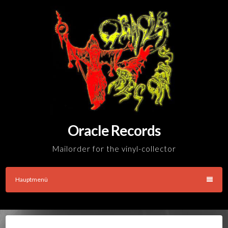
Skip
to
content
Oracle Records
Mailorder for the vinyl-collector
Hauptmenü