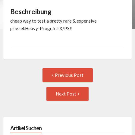
Beschreibung
cheap way to test a pretty rare & expensive
priv.rel.Heavy-Progr.fr.TX/PS!!
Post
Previous
Previous Post
post:
navigation
Next
Next Post
Post:
Artikel Suchen