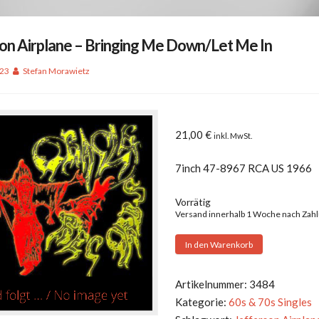
on Airplane – Bringing Me Down/Let Me In
023
Stefan Morawietz
21,00
€
inkl. MwSt.
7inch 47-8967 RCA US 1966
Vorrätig
Versand innerhalb 1 Woche nach Zah
Jefferson
In den Warenkorb
Airplane
-
Artikelnummer:
3484
Bringing
Kategorie:
60s & 70s Singles
Me