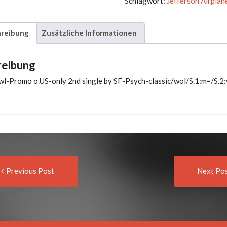
Schlagwort:
Jefferson Airplan
Down/Let
Me
reibung
Zusätzliche Informationen
In
Menge
reibung
 wl-Promo o.US-only 2nd single by SF-Psych-classic/wol/S.1:m=/S.2
Previous
t
Previous Post
Next Po
post:
igation