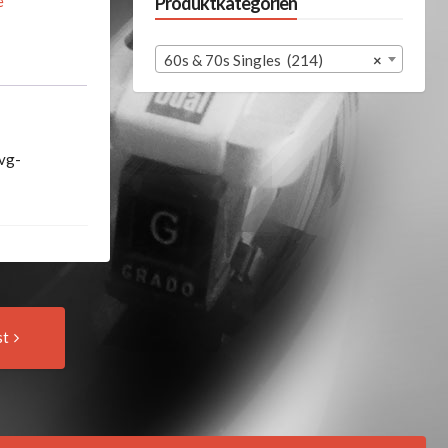
e
Produktkategorien
60s & 70s Singles (214)
×
:vg-
Next
st
Post: