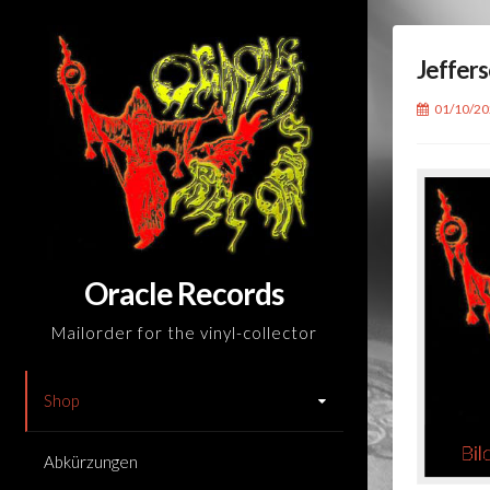
Skip
to
Jeffers
content
01/10/2
Oracle Records
Mailorder for the vinyl-collector
Shop
Abkürzungen