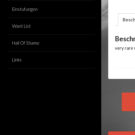
Einstufungen
Besch
Want List
Besch
Hall Of Shame
very rare
Links
Pos
nav