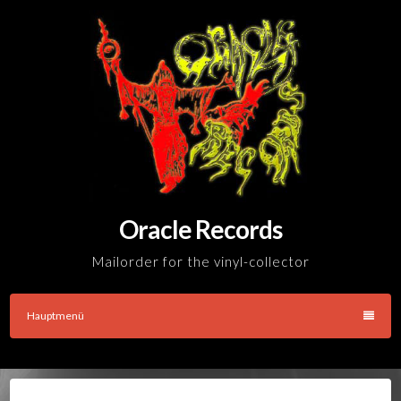
Skip
to
content
Oracle Records
Mailorder for the vinyl-collector
Hauptmenü