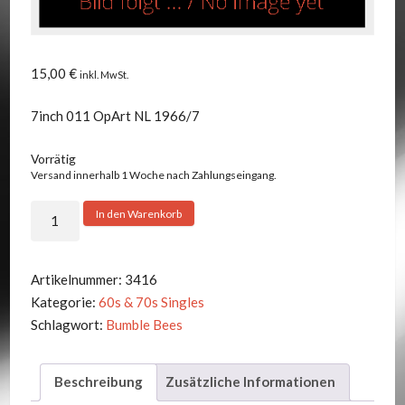
15,00
€
inkl. MwSt.
7inch 011 OpArt NL 1966/7
Vorrätig
Versand innerhalb 1 Woche nach Zahlungseingang.
Bumble
In den Warenkorb
Bees
-
Maybe
Artikelnummer:
3416
Someday
Kategorie:
60s & 70s Singles
EP
Schlagwort:
Bumble Bees
Menge
Beschreibung
Zusätzliche Informationen