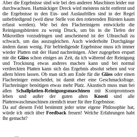
Aber die Ergebnisse sind wie bei den anderen Maschinen leider nur
durchwachsen. Hartnäckiger Dreck wird meistens nicht entfernt und
die Ergebnisse in den Ein- und Auslaufrillen sind in der Regel
unbefriedigend (weil diese Stelle von den rotierenden Bürsten kaum
erfasst werden). Wie bei den Flachreinigern entwickeln die
Reinigungsbürsten zu wenig Druck, um bis in die Tiefen der
Mikrorillen vorzudringen und anscheinend ist der Ultraschall zu
schwach, um das auszugleichen. Auch wiederholte Durchgänge
ändern daran wenig. Für befriedigende Ergebnisse muss ich immer
wieder Platten mit der Hand nachreinigen. Aber zugegeben erspart
mir die
Gläss
schon einiges an Zeit, da ich während der Reinigung
und Trocknung etwas anderes machen kann und bei normal
verdreckten Platten kann sich das Ergebnis absolut sehen und vor
allem hören lassen. Ob man sich am Ende für die
Gläss
oder einen
Flachreiniger entscheidet, ist damit eher eine Geschmacksfrage.
Flachreiniger benötigen etwas mehr Platz. Akustisch muss man bei
allen
Schallplatten-Reinigungsmaschinen
mit Kompromissen
leben und außer der guten alten
Knosti
sind alle
Plattenwaschmaschinen ziemlich teuer für ihre Ergebnisse.
Da auf diesem Feld bestimmt jeder seine eigene Philosophie hat,
würde ich mich über
Feedback
freuen! Welche Erfahrungen habt
Ihr gemacht?