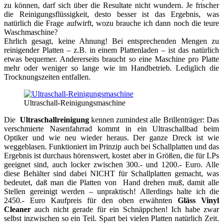
zu können, darf sich über die Resultate nicht wundern. Je frischer
die Reinigungsflüssigkeit, desto besser ist das Ergebnis, was
natürlich die Frage aufwirft, wozu brauche ich dann noch die teure
Waschmaschine?
Ehrlich gesagt, keine Ahnung! Bei entsprechenden Mengen zu
reinigender Platten – z.B. in einem Plattenladen – ist das natürlich
etwas bequemer. Andererseits braucht so eine Maschine pro Platte
mehr oder weniger so lange wie im Handbetrieb. Lediglich die
Trocknungszeiten entfallen.
Ultraschall-Reinigungsmaschine
Die
Ultraschallreinigung
kennen zumindest alle Brillenträger: Das
verschmierte Nasenfahrrad kommt in ein Ultraschallbad beim
Optiker und wie neu wieder heraus. Der ganze Dreck ist wie
weggeblasen. Funktioniert im Prinzip auch bei Schallplatten und das
Ergebnis ist durchaus hörenswert, kostet aber in Größen, die für LPs
geeignet sind, auch locker zwischen 300.- und 1200.- Euro. Alle
diese Behälter sind dabei NICHT für Schallplatten gemacht, was
bedeutet, daß man die Platten von Hand drehen muß, damit alle
Stellen gereinigt werden – unpraktisch! Allerdings halte ich die
2450.- Euro Kaufpreis für den oben erwähnten
Gläss Vinyl
Cleaner
auch nicht gerade für ein Schnäppchen! Ich habe zwar
selbst inzwischen so ein Teil. Spart bei vielen Platten natürlich Zeit.