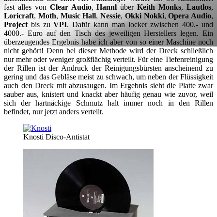
fast alles von
Clear Audio
,
Hannl
über
Keith Monks
,
Lautlos
,
Loricraft
,
Moth
,
Music Hall
,
Nessie
,
Okki Nokki
,
Opera Audio
,
Project
bis zu
VPI
. Dafür kann man locker zwischen 400.- und
4000.- Euro auf den Tisch des jeweiligen Herstellers legen. Ein
überzeugendes Ergebnis habe ich aber von so einer Maschine noch
nicht gehört! Denn bei dieser Methode wird der Dreck schließlich
nur mehr oder weniger großflächig verteilt. Für eine Tiefenreinigung
der Rillen ist der Andruck der Reinigungsbürsten anscheinend zu
gering und das Gebläse meist zu schwach, um neben der Flüssigkeit
auch den Dreck mit abzusaugen. Im Ergebnis sieht die Platte zwar
sauber aus, knistert und knackt aber häufig genau wie zuvor, weil
sich der hartnäckige Schmutz halt immer noch in den Rillen
befindet, nur jetzt anders verteilt.
Knosti Disco-Antistat