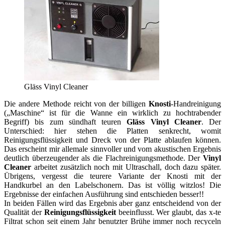
Gläss Vinyl Cleaner
Die andere Methode reicht von der billigen
Knosti
-Handreinigung
(„Maschine“ ist für die Wanne ein wirklich zu hochtrabender
Begriff) bis zum sündhaft teuren
Gläss Vinyl Cleaner
. Der
Unterschied: hier stehen die Platten senkrecht, womit
Reinigungsflüssigkeit und Dreck von der Platte ablaufen können.
Das erscheint mir allemale sinnvoller und vom akustischen Ergebnis
deutlich überzeugender als die Flachreinigungsmethode. Der
Vinyl
Cleaner
arbeitet zusätzlich noch mit Ultraschall, doch dazu später.
Übrigens, vergesst die teurere Variante der Knosti mit der
Handkurbel an den Labelschonern. Das ist völlig witzlos! Die
Ergebnisse der einfachen Ausführung sind entschieden besser!!
In beiden Fällen wird das Ergebnis aber ganz entscheidend von der
Qualität der
Reinigungsflüssigkeit
beeinflusst. Wer glaubt, das x-te
Filtrat schon seit einem Jahr benutzter Brühe immer noch recyceln