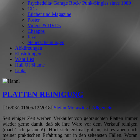
Psychedelia/ Garage Rock/ Punk-Singles since 1980
CDs
Bücher und Magazine
Poster
Videos & DVDs
Cheapos
Jazz
Neuerscheinungen
Abkürzungen
Einstufungen
Want List
Hall Of Shame
Links
PLATTEN-REINIGUNG
16/03/2016
05/12/2018
Stefan Morawietz
Allgemein
Seit einiger Zeit werben Verkäufer von gebrauchten Platten immer
wieder gerne damit, daß sie ihre Ware vor dem Verkauf reinigen
(mach’ ich ja auch!). Hört sich erstmal gut an, ist es aber nach
meiner praktischen Erfahrung nur in den seltensten Fällen. Woran