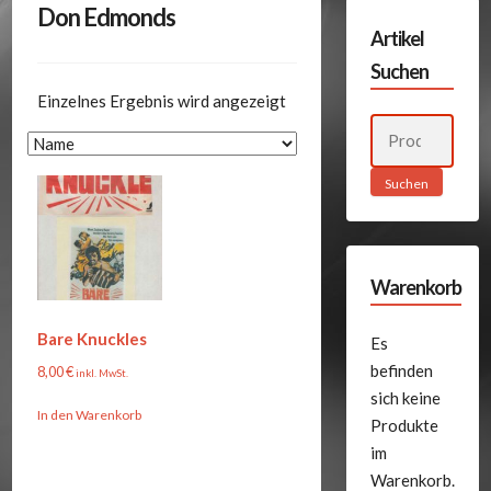
Don Edmonds
Artikel
Suchen
Einzelnes Ergebnis wird angezeigt
Suchen
nach:
Suchen
Warenkorb
Bare Knuckles
Es
befinden
8,00
€
inkl. MwSt.
sich keine
In den Warenkorb
Produkte
im
Warenkorb.