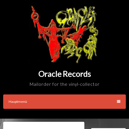
Skip
to
content
Oracle Records
Mailorder for the vinyl-collector
Hauptmenü