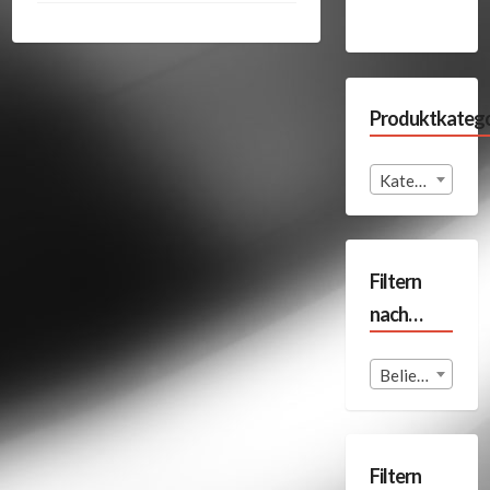
Produktkatego
Kategorie auswählen
Filtern
nach…
Beliebige Format
Filtern