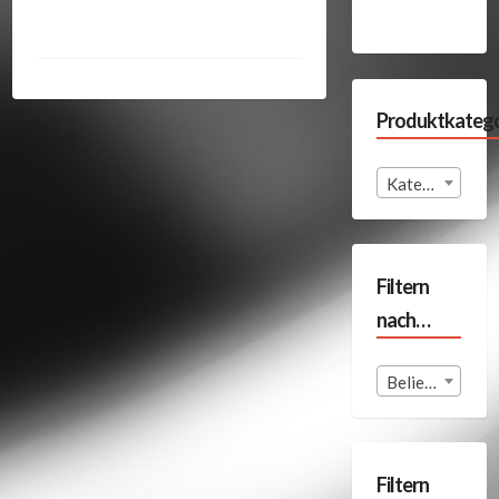
Produktkatego
Kategorie auswählen
Filtern
nach…
Beliebige Format
Filtern