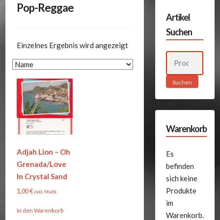
Pop-Reggae
Artikel
Suchen
Einzelnes Ergebnis wird angezeigt
Suchen
nach:
Suchen
Warenkorb
Adjah Lion – Oh
Es
Grenada/Love
befinden
In Crystal Sand
sich keine
Produkte
1,00
€
inkl. MwSt.
im
In den Warenkorb
Warenkorb.