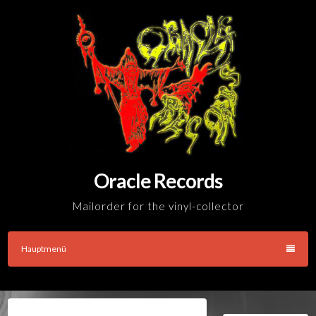
Skip
to
content
Oracle Records
Mailorder for the vinyl-collector
Hauptmenü