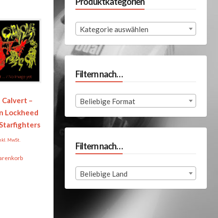
Produktkategorien
Kategorie auswählen
Filtern nach…
 Calvert –
Beliebige Format
n Lockheed
Starfighters
nkl. MwSt.
Filtern nach…
arenkorb
Beliebige Land