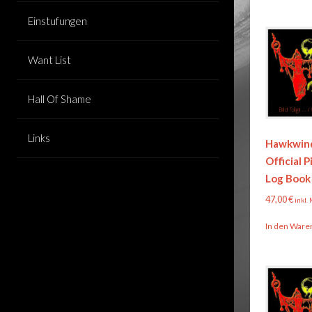
Einstufungen
Want List
Hall Of Shame
Links
Hawkwind
Official P
Log Book
47,00
€
inkl.
In den Ware