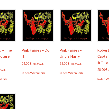
 – The
Pink Fairies – Do
Pink Fairies –
Robert
icture
It!
Uncle Harry
Captai
& The 
26,00
€
35,00
€
inkl. MwSt.
inkl. MwSt.
28,00
€
 MwSt.
i
In den Warenkorb
In den Warenkorb
nkorb
In den W