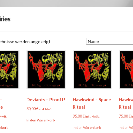
iries
gebnisse werden angezeigt
–
Deviants – Ptooff!
Hawkwind – Space
Hawkw
le
Ritual
Ritual
30,00
€
inkl. MwSt.
95,00
€
75,00
€
 MwSt.
inkl. MwSt.
i
In den Warenkorb
nkorb
In den Warenkorb
In den W