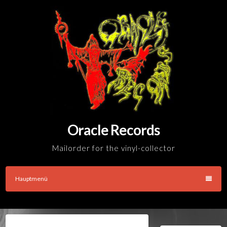
Skip
to
content
Oracle Records
Mailorder for the vinyl-collector
Hauptmenü