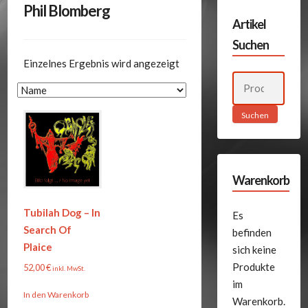
Phil Blomberg
Artikel
Suchen
Einzelnes Ergebnis wird angezeigt
Suchen
nach:
Suchen
Warenkorb
Tubilah Dog – In
Es
Search Of
befinden
Plaice
sich keine
Produkte
52,00
€
inkl. MwSt.
im
In den Warenkorb
Warenkorb.