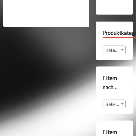
Produktkatego
Kategorie auswählen
Filtern
nach…
Beliebige Format
Filtern