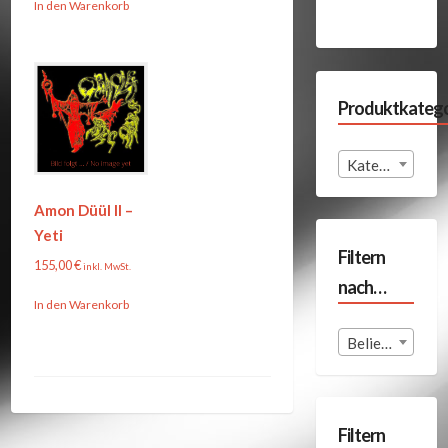
In den Warenkorb
Produktkatego
Kategorie auswählen
Amon Düül II –
Yeti
Filtern
155,00
€
inkl. MwSt.
nach…
In den Warenkorb
Beliebige Format
Filtern