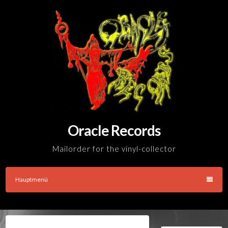
Skip
to
content
Oracle Records
Mailorder for the vinyl-collector
Hauptmenü