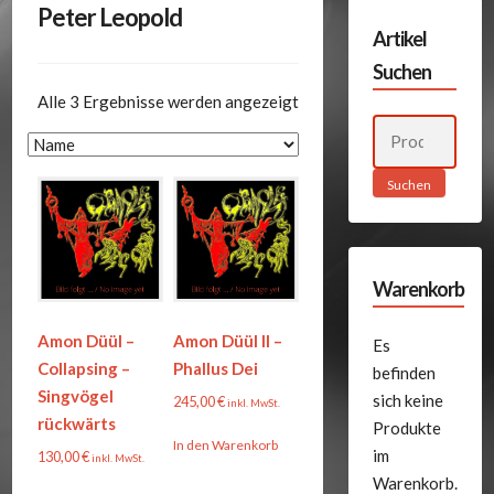
Peter Leopold
Artikel
Suchen
Alle 3 Ergebnisse werden angezeigt
Suchen
nach:
Suchen
Warenkorb
Amon Düül –
Amon Düül II –
Es
Collapsing –
Phallus Dei
befinden
Singvögel
sich keine
245,00
€
inkl. MwSt.
rückwärts
Produkte
In den Warenkorb
im
130,00
€
inkl. MwSt.
Warenkorb.