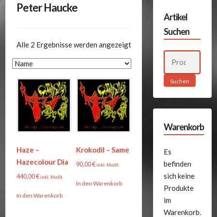
Peter Haucke
Artikel
Suchen
Alle 2 Ergebnisse werden angezeigt
Suchen
nach:
Suchen
Warenkorb
Haze –
Krokodil – Same
Es
Hazecolour Dia
befinden
90,00
€
inkl. MwSt.
sich keine
440,00
€
inkl. MwSt.
In den Warenkorb
Produkte
In den Warenkorb
im
Warenkorb.