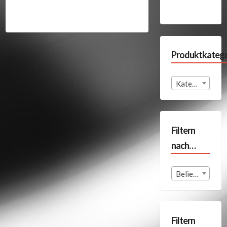
Produktkatego
Kategorie auswählen
Filtern
nach…
Beliebige Format
Filtern