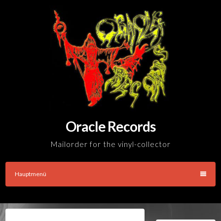
Skip
to
content
Oracle Records
Mailorder for the vinyl-collector
Hauptmenü