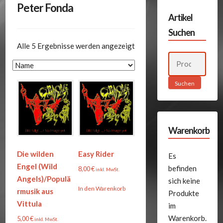
Peter Fonda
Artikel
Suchen
Alle 5 Ergebnisse werden angezeigt
Suchen
nach:
Suchen
Warenkorb
Die wilden
Easy Rider
Es
Engel (Wild
befinden
8,00
€
inkl. MwSt.
Angels)/Populä
sich keine
In den Warenkorb
rmusik aus
Produkte
Vittula
im
Warenkorb.
5,00
€
inkl. MwSt.