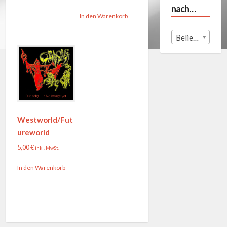
nach…
In den Warenkorb
Beliebige Land
Westworld/Fut
ureworld
5,00
€
inkl. MwSt.
In den Warenkorb