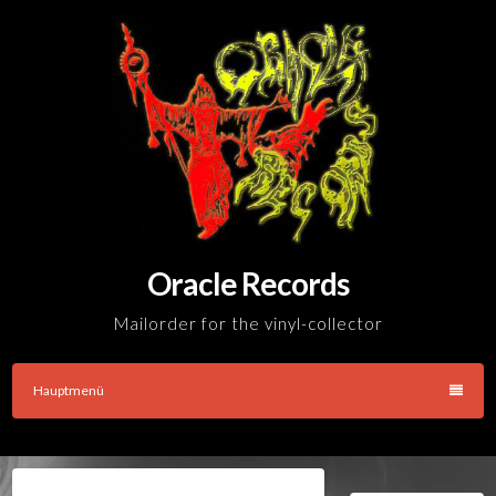
Skip
to
content
Oracle Records
Mailorder for the vinyl-collector
Hauptmenü