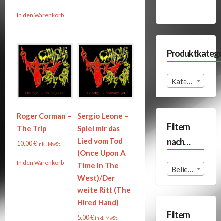
In den Warenkorb
Produktkatego
Kategorie auswählen
Roger Corman –
Sergio Leone –
Filtern
The Trip
Spiel mir das
nach…
Lied vom Tod
10,00
€
inkl. MwSt.
(Once Upon A
In den Warenkorb
Time In The
Beliebige Format
West)/Der
weite Ritt (The
Hired Hand)
Filtern
5,00
€
inkl. MwSt.