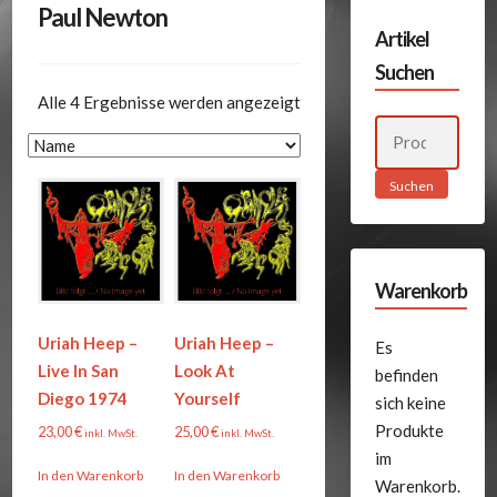
Paul Newton
Artikel
Suchen
Alle 4 Ergebnisse werden angezeigt
Suchen
nach:
Suchen
Warenkorb
Uriah Heep –
Uriah Heep –
Es
Live In San
Look At
befinden
Diego 1974
Yourself
sich keine
Produkte
23,00
€
25,00
€
inkl. MwSt.
inkl. MwSt.
im
In den Warenkorb
In den Warenkorb
Warenkorb.