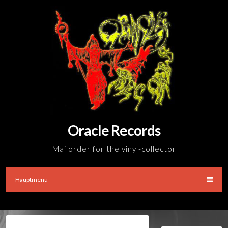
Skip
to
content
Oracle Records
Mailorder for the vinyl-collector
Hauptmenü