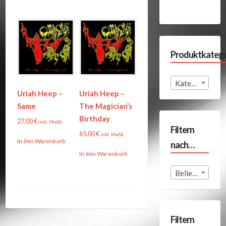
Produktkatego
Kategorie auswählen
Uriah Heep –
Uriah Heep –
Same
The Magician’s
Birthday
27,00
€
inkl. MwSt.
Filtern
65,00
€
inkl. MwSt.
In den Warenkorb
nach…
In den Warenkorb
Beliebige Format
Filtern