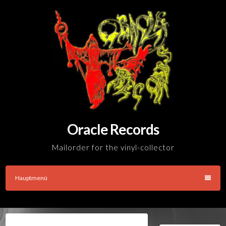
Skip
to
content
Oracle Records
Mailorder for the vinyl-collector
Hauptmenü