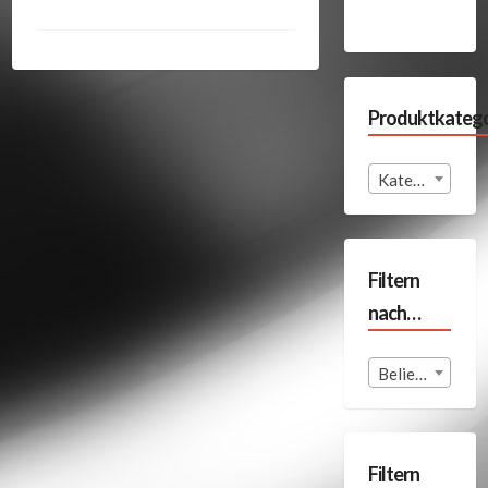
Produktkatego
Kategorie auswählen
Filtern
nach…
Beliebige Format
Filtern