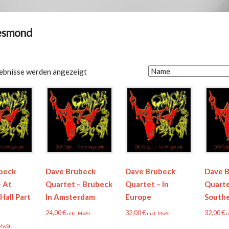
esmond
gebnisse werden angezeigt
beck
Dave Brubeck
Dave Brubeck
Dave 
– At
Quartet – Brubeck
Quartet – In
Quarte
Hall Part
In Amsterdam
Europe
South
24,00
€
32,00
€
32,00
€
inkl. MwSt.
inkl. MwSt.
i
 MwSt.