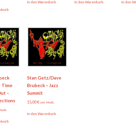
In den Warenkorb
In den Warenkorb
In den W
nkorb
beck
Stan Getz/Dave
– Time
Brubeck – Jazz
Out –
Summit
ections
15,00
€
inkl. MwSt.
 MwSt.
In den Warenkorb
nkorb