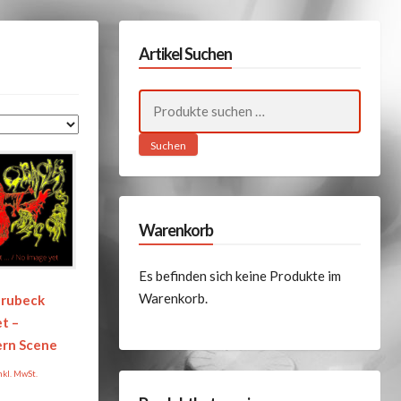
Artikel Suchen
Suchen
nach:
Suchen
Warenkorb
Es befinden sich keine Produkte im
Warenkorb.
Brubeck
t –
ern Scene
nkl. MwSt.