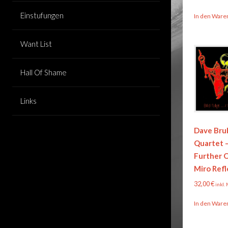
Einstufungen
In den Ware
Want List
Hall Of Shame
Links
Dave Bru
Quartet 
Further 
Miro Refl
32,00
€
inkl.
In den Ware