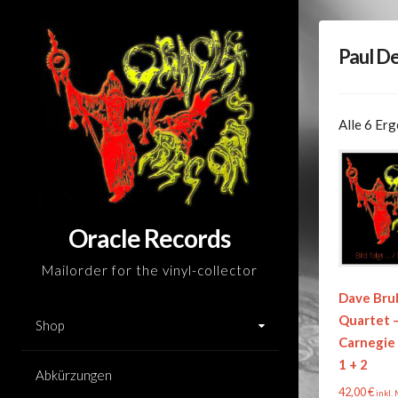
Skip
to
Paul D
content
Alle 6 Er
Oracle Records
Mailorder for the vinyl-collector
Dave Bru
Quartet 
Shop
Carnegie 
1 + 2
Abkürzungen
42,00
€
inkl.