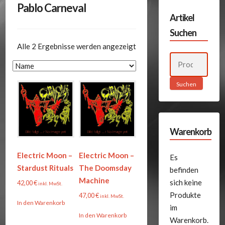
Pablo Carneval
Artikel
Suchen
Alle 2 Ergebnisse werden angezeigt
Suchen
nach:
Suchen
Warenkorb
Electric Moon –
Electric Moon –
Es
Stardust Rituals
The Doomsday
befinden
Machine
sich keine
42,00
€
inkl. MwSt.
Produkte
47,00
€
inkl. MwSt.
In den Warenkorb
im
In den Warenkorb
Warenkorb.