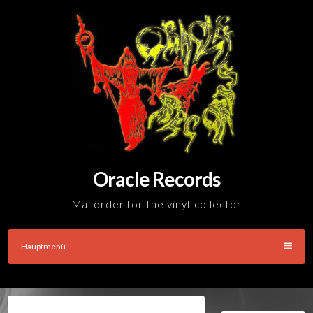
Skip
to
content
Oracle Records
Mailorder for the vinyl-collector
Hauptmenü