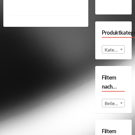
Produktkatego
Kategorie auswählen
Filtern
nach…
Beliebige Format
Filtern