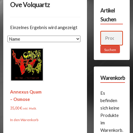
Ove Volquartz
Artikel
Suchen
Einzelnes Ergebnis wird angezeigt
Suchen
nach:
Suchen
Warenkorb
Annexus Quam
Es
– Osmose
befinden
sich keine
35,00
€
inkl. MwSt.
Produkte
In den Warenkorb
im
Warenkorb.