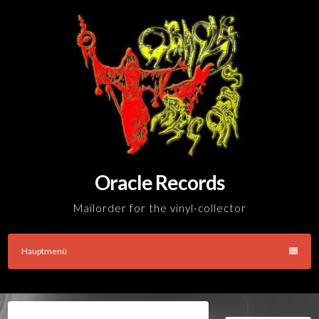
Skip
to
content
Oracle Records
Mailorder for the vinyl-collector
Hauptmenü