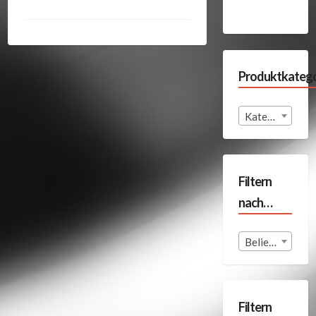
Produktkatego
Kategorie auswählen
Filtern
nach…
Beliebige Format
Filtern