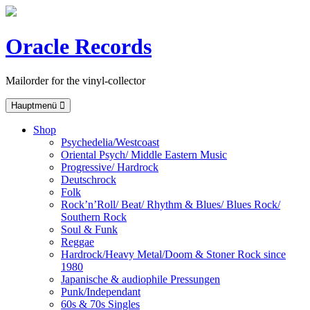
Skip
to
content
Oracle Records
Mailorder for the vinyl-collector
Hauptmenü
Shop
Psychedelia/Westcoast
Oriental Psych/ Middle Eastern Music
Progressive/ Hardrock
Deutschrock
Folk
Rock’n’Roll/ Beat/ Rhythm & Blues/ Blues Rock/
Southern Rock
Soul & Funk
Reggae
Hardrock/Heavy Metal/Doom & Stoner Rock since
1980
Japanische & audiophile Pressungen
Punk/Independant
60s & 70s Singles