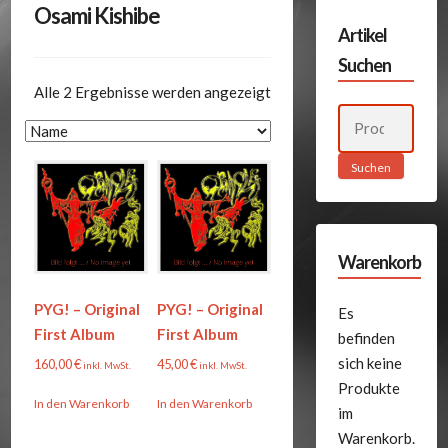
Osami Kishibe
Artikel
Suchen
Alle 2 Ergebnisse werden angezeigt
Suchen
nach:
Suchen
Warenkorb
PYG! – Original
PYG! – Original
Es
First Album
First Album
befinden
sich keine
160,00
€
45,00
€
inkl. MwSt.
inkl. MwSt.
Produkte
In den Warenkorb
In den Warenkorb
im
Warenkorb.