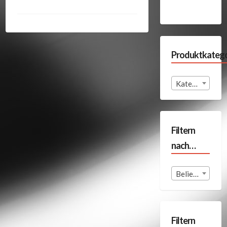
Produktkatego
Kategorie auswählen
Filtern
nach…
Beliebige Format
Filtern