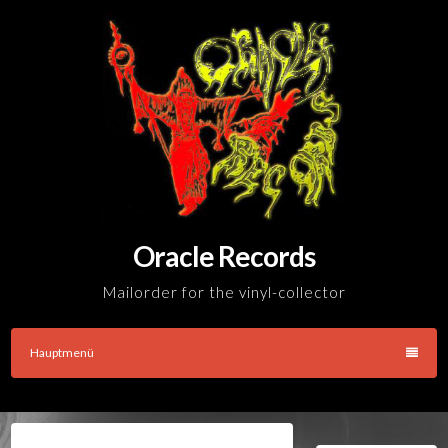
Skip
to
content
Oracle Records
Mailorder for the vinyl-collector
Hauptmenü