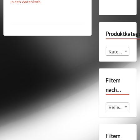
In den Warenkorb
Produktkatego
Kategorie auswählen
Filtern
nach…
Beliebige Format
Filtern