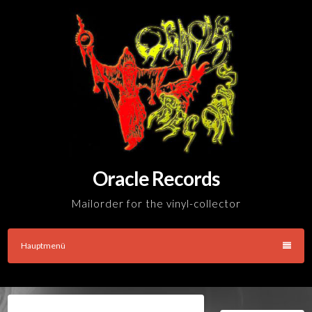
Skip
to
content
Oracle Records
Mailorder for the vinyl-collector
Hauptmenü