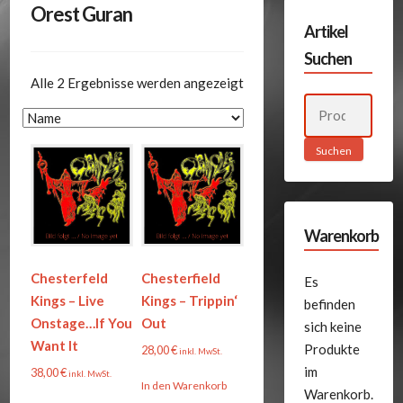
Orest Guran
Artikel
Suchen
Alle 2 Ergebnisse werden angezeigt
Suchen
nach:
Suchen
Warenkorb
Chesterfeld
Chesterfield
Es
Kings – Live
Kings – Trippin‘
befinden
Onstage…If You
Out
sich keine
Want It
Produkte
28,00
€
inkl. MwSt.
im
38,00
€
inkl. MwSt.
In den Warenkorb
Warenkorb.