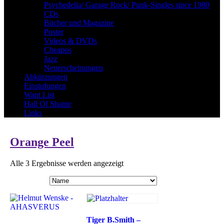
Psychedelia/ Garage Rock/ Punk-Singles since 1980
CDs
Bücher und Magazine
Poster
Videos & DVDs
Cheapos
Jazz
Neuerscheinungen
Abkürzungen
Einstufungen
Want List
Hall Of Shame
Links
Orange Peel
Alle 3 Ergebnisse werden angezeigt
Tiger B.Smith –