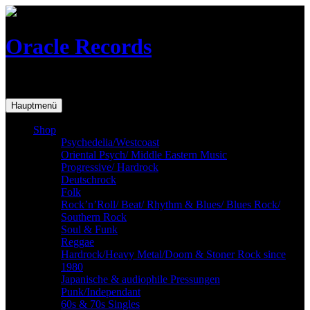
Skip
to
content
Oracle Records
Mailorder for the vinyl-collector
Hauptmenü
Shop
Psychedelia/Westcoast
Oriental Psych/ Middle Eastern Music
Progressive/ Hardrock
Deutschrock
Folk
Rock’n’Roll/ Beat/ Rhythm & Blues/ Blues Rock/
Southern Rock
Soul & Funk
Reggae
Hardrock/Heavy Metal/Doom & Stoner Rock since
1980
Japanische & audiophile Pressungen
Punk/Independant
60s & 70s Singles