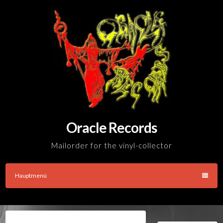
Skip
to
content
Oracle Records
Mailorder for the vinyl-collector
Hauptmenü