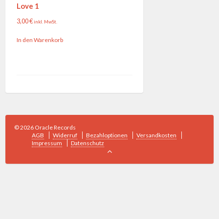
Love 1
3,00
€
inkl. MwSt.
In den Warenkorb
© 2026 Oracle Records
AGB
Widerruf
Bezahloptionen
Versandkosten
Impressum
Datenschutz