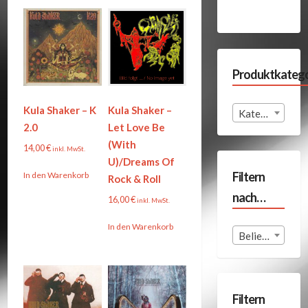
Produktkatego
Kula Shaker – K
Kula Shaker –
Kategorie auswählen
2.0
Let Love Be
(With
14,00
€
inkl. MwSt.
U)/Dreams Of
Filtern
In den Warenkorb
Rock & Roll
nach…
16,00
€
inkl. MwSt.
In den Warenkorb
Beliebige Format
Filtern