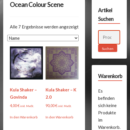
Ocean Colour Scene
Artikel
Suchen
Alle 7 Ergebnisse werden angezeigt
Suchen
nach:
Suchen
Warenkorb
Kula Shaker –
Kula Shaker – K
Es
Govinda
2.0
befinden
sich keine
4,00
€
90,00
€
inkl. MwSt.
inkl. MwSt.
Produkte
In den Warenkorb
In den Warenkorb
im
Warenkorb.