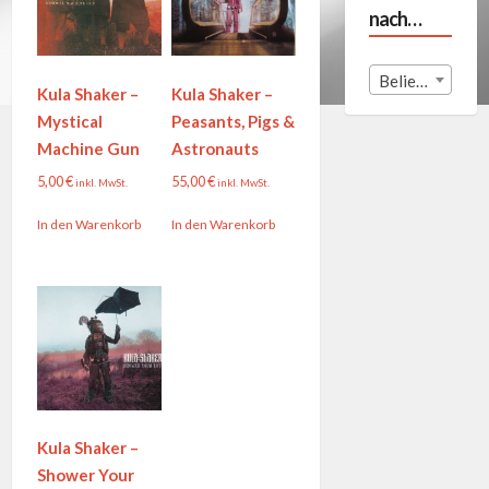
nach…
Beliebige Land
Kula Shaker –
Kula Shaker –
Mystical
Peasants, Pigs &
Machine Gun
Astronauts
5,00
€
55,00
€
inkl. MwSt.
inkl. MwSt.
In den Warenkorb
In den Warenkorb
Kula Shaker –
Shower Your